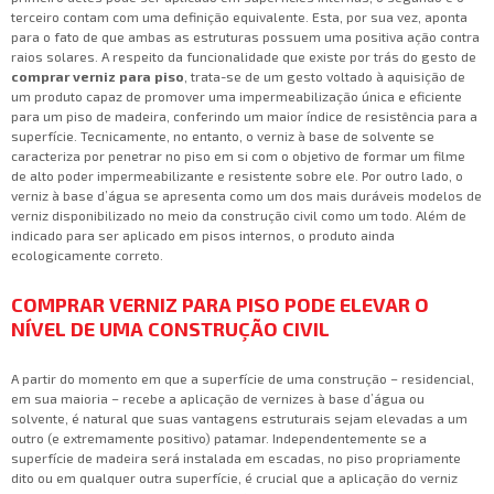
terceiro contam com uma definição equivalente. Esta, por sua vez, aponta
para o fato de que ambas as estruturas possuem uma positiva ação contra
raios solares. A respeito da funcionalidade que existe por trás do gesto de
comprar verniz para piso
, trata-se de um gesto voltado à aquisição de
um produto capaz de promover uma impermeabilização única e eficiente
para um piso de madeira, conferindo um maior índice de resistência para a
superfície. Tecnicamente, no entanto, o verniz à base de solvente se
caracteriza por penetrar no piso em si com o objetivo de formar um filme
de alto poder impermeabilizante e resistente sobre ele. Por outro lado, o
verniz à base d’água se apresenta como um dos mais duráveis modelos de
verniz disponibilizado no meio da construção civil como um todo. Além de
indicado para ser aplicado em pisos internos, o produto ainda
ecologicamente correto.
COMPRAR VERNIZ PARA PISO PODE ELEVAR O
NÍVEL DE UMA CONSTRUÇÃO CIVIL
A partir do momento em que a superfície de uma construção – residencial,
em sua maioria – recebe a aplicação de vernizes à base d’água ou
solvente, é natural que suas vantagens estruturais sejam elevadas a um
outro (e extremamente positivo) patamar. Independentemente se a
superfície de madeira será instalada em escadas, no piso propriamente
dito ou em qualquer outra superfície, é crucial que a aplicação do verniz