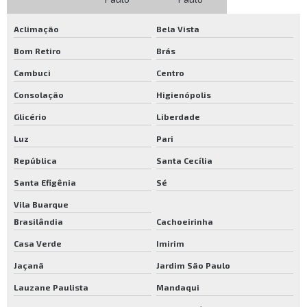
Verniz a base de água para piso de madeira
Aclimação
Bela Vista
Verniz loba
Bom Retiro
Brás
Verniz para assoalho
Cambuci
Centro
Verniz para piso de madeira base água
Consolação
Higienópolis
Verniz para piso de madeira loba
Glicério
Liberdade
Verniz para piso de taco
Luz
Pari
Verniz para taco
República
Santa Cecília
Verniz para tacos de madeira
Santa Efigênia
Sé
Verniz poliuretano para piso de madeira
Vila Buarque
Verniz pu para assoalho de madeira
Brasilândia
Cachoeirinha
Verniz pu para piso de madeira
Casa Verde
Imirim
Empresa que restaura piso de madeira
Jaçanã
Jardim São Paulo
Resina para aplicar em madeira
Lauzane Paulista
Mandaqui