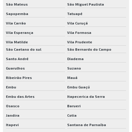
São Mateus
São Miguel Paulista
Impermeabilizante para contrapiso
Sapopemba
Tatuapé
Loba verniz
Vila Carrão
Vila Curuçá
Loja resina para piso de madeira
Vila Esperança
Vila Formosa
Prima piso duro
Vila Matilde
Vila Prudente
Primma verniz
São Caetano do sul
São Bernardo do Campo
Resina bona para assoalho
Santo André
Diadema
Resina bona preço
Guarulhos
Suzano
Resina loba
Ribeirão Pires
Mauá
Resina para piso de madeira
Embu
Embu Guaçú
Resina para piso de madeira a base de água
Embu das Artes
Itapecerica da Serra
Osasco
Barueri
Resina para piso de madeira preço
Jandira
Cotia
Resina primma
Itapevi
Santana de Parnaíba
Seladora para madeira preço