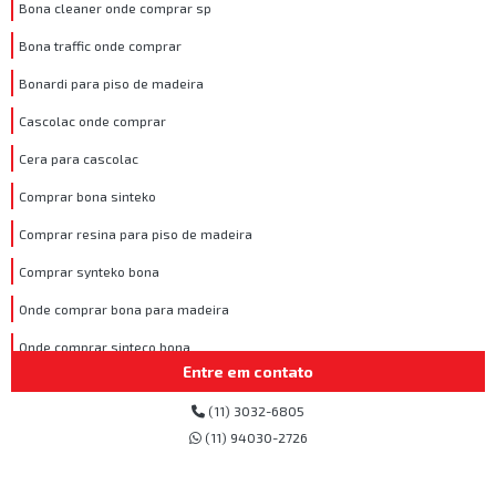
Bona cleaner onde comprar sp
Bona traffic onde comprar
Bonardi para piso de madeira
Cascolac onde comprar
Cera para cascolac
Comprar bona sinteko
Comprar resina para piso de madeira
Comprar synteko bona
Onde comprar bona para madeira
Onde comprar sinteco bona
Entre em contato
Osmocolor para madeira
(11) 3032-6805
Produto para assoalho de madeira
(11) 94030-2726
Produto para dar brilho em piso de taco