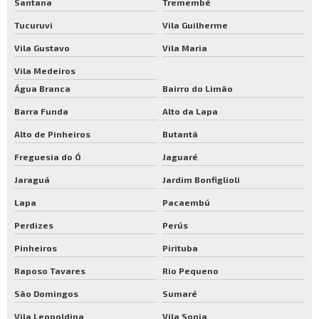
Santana
Tremembé
Resina para passar em madeira
Tucuruvi
Vila Guilherme
Resina para taco de madeira
Vila Gustavo
Vila Maria
Resina para taco de madeira preço
Vila Medeiros
Resina sintética para piso de madeira alto brilho
Água Branca
Bairro do Limão
Restauração piso de madeira preço
Barra Funda
Alto da Lapa
Verniz de madeira preço
Alto de Pinheiros
Butantã
Verniz incolor para madeira preço
Freguesia do Ó
Jaguaré
Verniz para assoalho de madeira preço
Jaraguá
Jardim Bonfiglioli
Verniz para madeira preço sp
Lapa
Pacaembú
Verniz para taco de madeira preço
Perdizes
Perús
Fornecedor de resina para madeira
Pinheiros
Pirituba
Fornecedor de verniz para madeira
Raposo Tavares
Rio Pequeno
São Domingos
Sumaré
Fornecedor de resina para piso madeira
Vila Leopoldina
Vila Sonia
Fornecedor de verniz para piso madeira