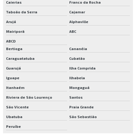
Caierias
Franco da Rocha
Skania best 20
Taboão da Serra
Cajamar
Skania best 45
Arujá
Alphaville
Skania best 5 natural
Mairiporã
ABC
Skania piso madeira
ABCD
Valor resina para piso de madeira
Bertioga
Cananéia
Vermeister verniz
Caraguatatuba
Cubatão
Verniz a base de água para madeira
Guarujá
Ilha Comprida
Verniz a base de água para piso
Iguape
Ilhabela
Verniz a base de água preço
Itanhaém
Mongaguá
Riviera de São Lourenço
Santos
Verniz bona traffic hd
São Vicente
Praia Grande
Verniz bonardi
Ubatuba
São Sebastião
Verniz bonardi brilhante
Peruíbe
Verniz bonardi fosco