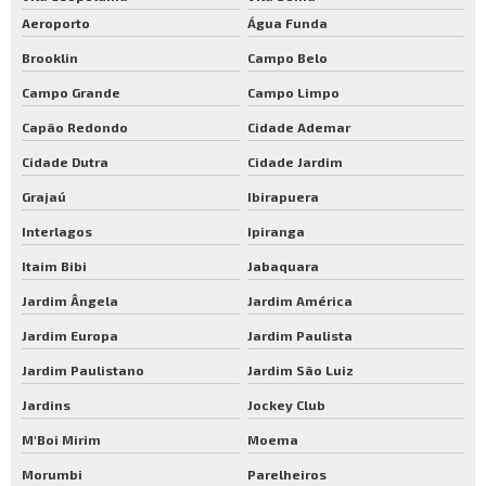
Aeroporto
Água Funda
Fornecedor de resina para passar em madeira
Brooklin
Campo Belo
Fornecedor de verniz para passar em madeira
Campo Grande
Campo Limpo
Fornecedor de verniz para madeira externa
Capão Redondo
Cidade Ademar
Base seladora para madeira
Cidade Dutra
Cidade Jardim
Base seladora para piso
Grajaú
Ibirapuera
Bona resina madeira
Interlagos
Ipiranga
Bona resina para piso
Itaim Bibi
Jabaquara
Bona resina para piso de madeira
Jardim Ângela
Jardim América
Bona traffic natural
Jardim Europa
Jardim Paulista
Bona traffic preço
Jardim Paulistano
Jardim São Luiz
Bona traffic preço verniz
Jardins
Jockey Club
M'Boi Mirim
Moema
Bona verniz
Morumbi
Parelheiros
Bona verniz fosco