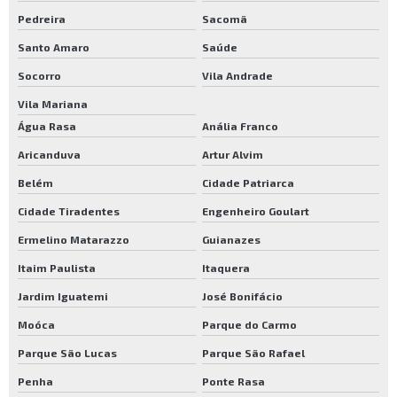
Pedreira
Sacomã
Bona verniz para piso de madeira
Santo Amaro
Saúde
Bona verniz preço
Socorro
Vila Andrade
Bona wave 2k
Vila Mariana
Bona wave 2k preço
Água Rasa
Anália Franco
Bona wave 2k semi brilho
Aricanduva
Artur Alvim
Cola pu fabcol
Belém
Cidade Patriarca
Cola pu para assoalho de madeira
Cidade Tiradentes
Engenheiro Goulart
Cola pu para madeira
Ermelino Matarazzo
Guianazes
Cola pu para piso
Itaim Paulista
Itaquera
Cola pu para piso de madeira
Jardim Iguatemi
José Bonifácio
Moóca
Parque do Carmo
Cola pu para piso de madeira preço
Parque São Lucas
Parque São Rafael
Cola pu para tacos
Penha
Ponte Rasa
Fabflex impermeabilizante