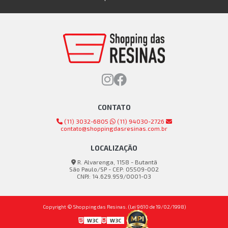
CONTATO
(11) 3032-6805
(11) 94030-2726
contato@shoppingdasresinas.com.br
LOCALIZAÇÃO
R. Alvarenga, 1158 - Butantã
São Paulo/SP - CEP: 05509-002
CNPJ: 14.629.959/0001-03
Copyright © Shopping das Resinas. (Lei 9610 de 19/02/1998)
W3C
W3C