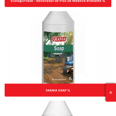
EcologicFlash - Renovador De Piso De Madeira Brilhante 1L
SKANIA SOAP 1L