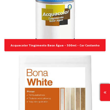
Acquacolor Tingimento Base Água – 500ml – Cor Castanho