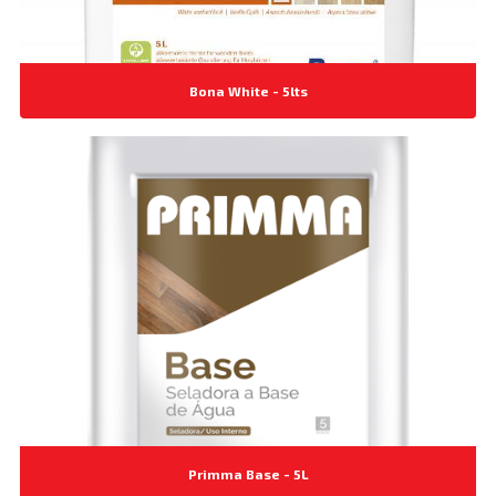
Bona White - 5lts
Primma Base - 5L