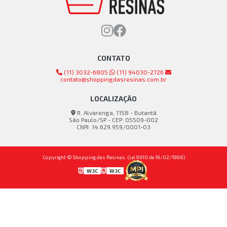
CONTATO
(11) 3032-6805
(11) 94030-2726
contato@shoppingdasresinas.com.br
LOCALIZAÇÃO
R. Alvarenga, 1158 - Butantã
São Paulo/SP - CEP: 05509-002
CNPJ: 14.629.959/0001-03
Copyright © Shopping das Resinas. (Lei 9610 de 19/02/1998)
W3C
W3C