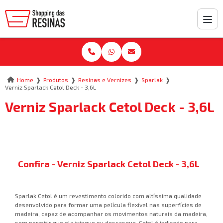
❱
❱
❱
❱
Home
Produtos
Resinas e Vernizes
Sparlak
Verniz Sparlack Cetol Deck - 3,6L
Verniz Sparlack Cetol Deck - 3,6L
Confira - Verniz Sparlack Cetol Deck - 3,6L
Sparlak Cetol é um revestimento colorido com altíssima qualidade
desenvolvido para formar uma película flexível nas superfícies de
madeira, capaz de acompanhar os movimentos naturais da madeira,
sem permitir que ela trinque ou descasque. Cetol é indicado para