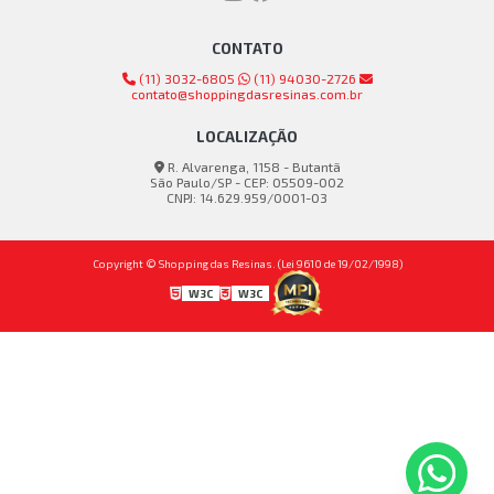
CONTATO
(11) 3032-6805
(11) 94030-2726
contato@shoppingdasresinas.com.br
LOCALIZAÇÃO
R. Alvarenga, 1158 - Butantã
São Paulo/SP - CEP: 05509-002
CNPJ: 14.629.959/0001-03
Copyright © Shopping das Resinas. (Lei 9610 de 19/02/1998)
W3C
W3C