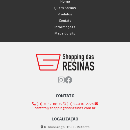
Home
Quem Somos
Produtos
Contato
Informações
Mapa do site
CONTATO
(11) 3032-6805
(11) 94030-2726
contato@shoppingdasresinas.com.br
LOCALIZAÇÃO
R. Alvarenga, 1158 - Butantã