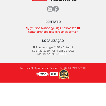
CONTATO
(11) 3032-6805
(11) 94030-2726
contato@shoppingdasresinas.com.br
LOCALIZAÇÃO
R. Alvarenga, 1158 - Butantã
São Paulo/SP - CEP: 05509-002
CNPJ: 14.629.959/0001-03
Copyright © Shopping das Resinas. (Lei 9610 de 19/02/1998)
W3C
W3C