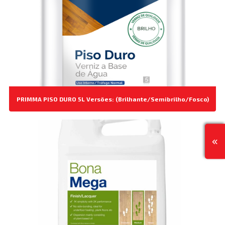
PRIMMA PISO DURO 5L Versões: (Brilhante/Semibrilho/Fosco)