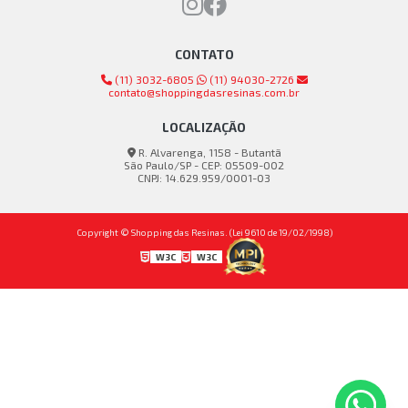
CONTATO
(11) 3032-6805
(11) 94030-2726
contato@shoppingdasresinas.com.br
LOCALIZAÇÃO
R. Alvarenga, 1158 - Butantã
São Paulo/SP - CEP: 05509-002
CNPJ: 14.629.959/0001-03
Copyright © Shopping das Resinas. (Lei 9610 de 19/02/1998)
W3C
W3C