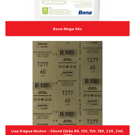
Bona Mega 5lts
Lixa D'água Norton – 50und (Grão 80, 120, 150, 180, 220, 240,
320)